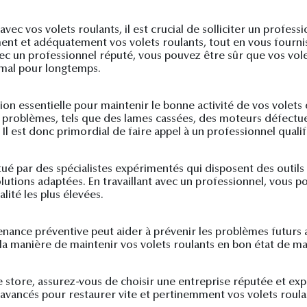
 vos volets roulants, il est crucial de solliciter un professio
ent et adéquatement vos volets roulants, tout en vous fournis
vec un professionnel réputé, vous pouvez être sûr que vos vol
imal pour longtemps.
on essentielle pour maintenir le bonne activité de vos volets e
s problèmes, tels que des lames cassées, des moteurs défect
l est donc primordial de faire appel à un professionnel quali
ctué par des spécialistes expérimentés qui disposent des outi
utions adaptées. En travaillant avec un professionnel, vous p
lité les plus élevées.
enance préventive peut aider à prévenir les problèmes futurs a
ur la manière de maintenir vos volets roulants en bon état de 
 store, assurez-vous de choisir une entreprise réputée et ex
es avancés pour restaurer vite et pertinemment vos volets roula