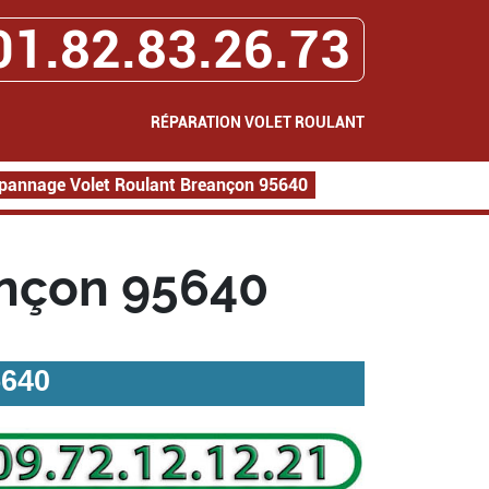
01.82.83.26.73
RÉPARATION VOLET ROULANT
pannage Volet Roulant Breançon 95640
nçon 95640
5640