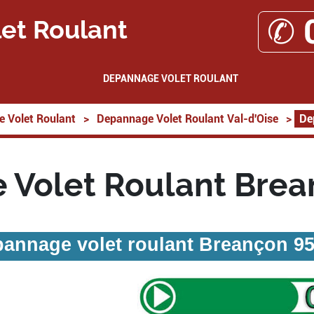
✆ 
et Roulant
DEPANNAGE VOLET ROULANT
 Volet Roulant
>
Depannage Volet Roulant Val-d'Oise
>
De
 Volet Roulant Brea
annage volet roulant Breançon 9