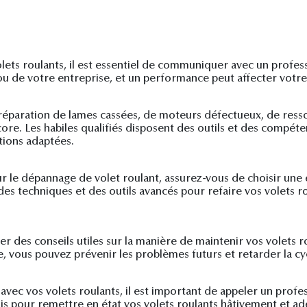
ets roulants, il est essentiel de communiquer avec un professi
ou de votre entreprise, et un performance peut affecter votre 
la réparation de lames cassées, de moteurs défectueux, de res
re. Les habiles qualifiés disposent des outils et des compét
tions adaptées.
le dépannage de volet roulant, assurez-vous de choisir une 
t des techniques et des outils avancés pour refaire vos volets
er des conseils utiles sur la manière de maintenir vos volets
, vous pouvez prévenir les problèmes futurs et retarder la cyc
ec vos volets roulants, il est important de appeler un profess
is pour remettre en état vos volets roulants hâtivement et ad