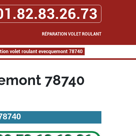
01.82.83.26.73
RÉPARATION VOLET ROULANT
tion volet roulant evecquemont 78740
uemont 78740
78740