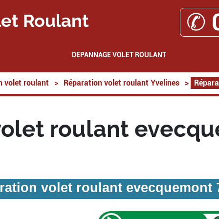
✆ 
et Roulant
DEPANNAGE VOLET ROULANT
 volet roulant
>
Réparation volet roulant Yvelines
>
Répara
volet roulant evecq
ration volet roulant evecquemont 